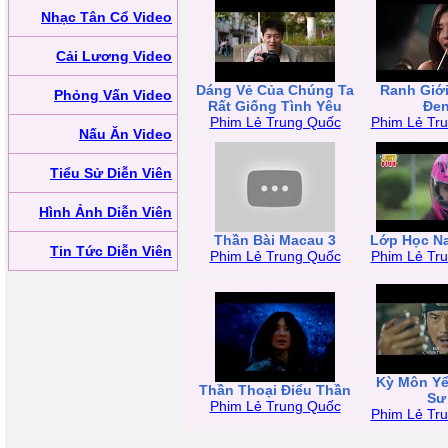
Nhạc Tân Cổ Video
Cải Lương Video
Dáng Vẻ Của Chúng Ta
Ranh Giới
Phỏng Vấn Video
Rất Giống Tình Yêu
Đe
Phim Lẻ Trung Quốc
Phim Lẻ Tr
Nấu Ăn Video
Tiểu Sử Diễn Viên
Hình Ảnh Diễn Viên
Thần Bài Macau 3
Lớp Học N
Tin Tức Diễn Viên
Phim Lẻ Trung Quốc
Phim Lẻ Tr
Kỳ Môn Y
Thần Thoại Điểu Thần
Sư
Phim Lẻ Trung Quốc
Phim Lẻ Tr