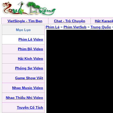
VietSingle - Tìm Bạn
Chat - Trò Chuyện
Hát Karao
Phim Lẻ
»
Phim VietSub
»
Trung Quốc
»
Mục Lục
Phim Lẽ Video
Phim Bộ Video
Hài Kịch Video
Phóng Sự Video
Game Show Việt
Nhạc Music Video
Nhạc Thiếu Nhi Video
Truyện Cổ Tích