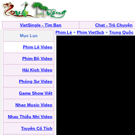
VietSingle - Tìm Bạn
Chat - Trò Chuyện
Phim Lẻ
»
Phim VietSub
»
Trung Quốc
Mục Lục
Phim Lẽ Video
Phim Bộ Video
Hài Kịch Video
Phóng Sự Video
Game Show Việt
Nhạc Music Video
Nhạc Thiếu Nhi Video
Truyện Cổ Tích