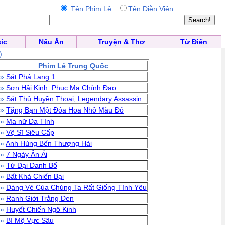
Tên Phim Lẻ
Tên Diễn Viên
ic
Nấu Ăn
Truyện & Thơ
Từ Điển
)
Phim Lẻ Trung Quốc
»
Sát Phá Lang 1
»
Sơn Hải Kinh: Phục Ma Chính Đạo
»
Sát Thủ Huyền Thoại, Legendary Assassin
»
Tặng Bạn Một Đóa Hoa Nhỏ Màu Đỏ
»
Ma nữ Đa Tình
»
Vệ Sĩ Siêu Cấp
»
Anh Hùng Bến Thượng Hải
»
7 Ngày Ân Ái
»
Tứ Đại Danh Bổ
»
Bất Khả Chiến Bại
»
Dáng Vẻ Của Chúng Ta Rất Giống Tình Yêu
»
Ranh Giới Trắng Đen
»
Huyết Chiến Ngô Kinh
»
Bí Mộ Vực Sâu