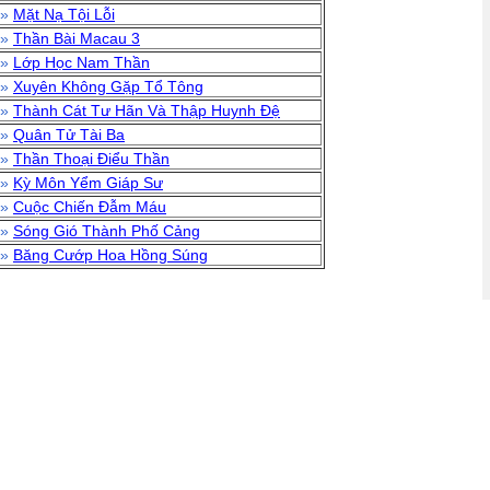
»
Mặt Nạ Tội Lỗi
»
Thần Bài Macau 3
»
Lớp Học Nam Thần
»
Xuyên Không Gặp Tổ Tông
»
Thành Cát Tư Hãn Và Thập Huynh Đệ
»
Quân Tử Tài Ba
»
Thần Thoại Điểu Thần
»
Kỳ Môn Yểm Giáp Sư
»
Cuộc Chiến Đẫm Máu
»
Sóng Gió Thành Phố Cảng
»
Băng Cướp Hoa Hồng Súng