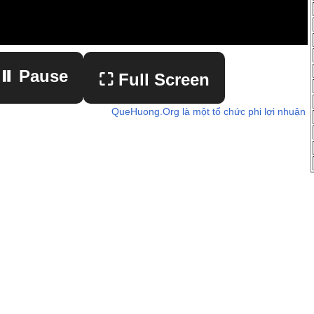
⏸ Pause
⛶ Full Screen
QueHuong.Org là một tổ chức phi lợi nhuận
▶ Play