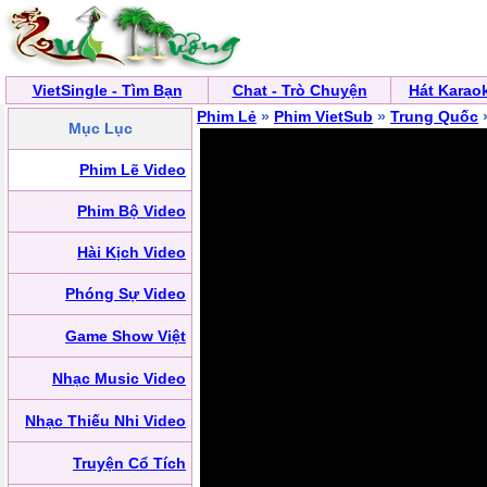
VietSingle - Tìm Bạn
Chat - Trò Chuyện
Hát Karao
Phim Lẻ
»
Phim VietSub
»
Trung Quốc
Mục Lục
Phim Lẽ Video
Phim Bộ Video
Hài Kịch Video
Phóng Sự Video
Game Show Việt
Nhạc Music Video
Nhạc Thiếu Nhi Video
Truyện Cổ Tích