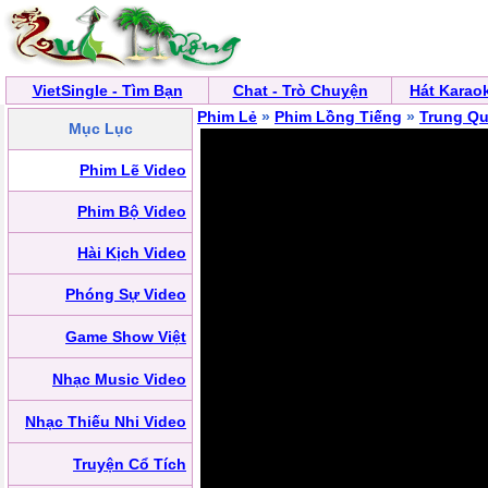
VietSingle - Tìm Bạn
Chat - Trò Chuyện
Hát Karao
Phim Lẻ
»
Phim Lồng Tiếng
»
Trung Q
Mục Lục
Phim Lẽ Video
Phim Bộ Video
Hài Kịch Video
Phóng Sự Video
Game Show Việt
Nhạc Music Video
Nhạc Thiếu Nhi Video
Truyện Cổ Tích