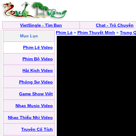
VietSingle - Tìm Bạn
Chat - Trò Chuyện
Phim Lẻ
»
Phim Thuyết Minh
»
Trung 
Mục Lục
Phim Lẽ Video
Phim Bộ Video
Hài Kịch Video
Phóng Sự Video
Game Show Việt
Nhạc Music Video
Nhạc Thiếu Nhi Video
Truyện Cổ Tích