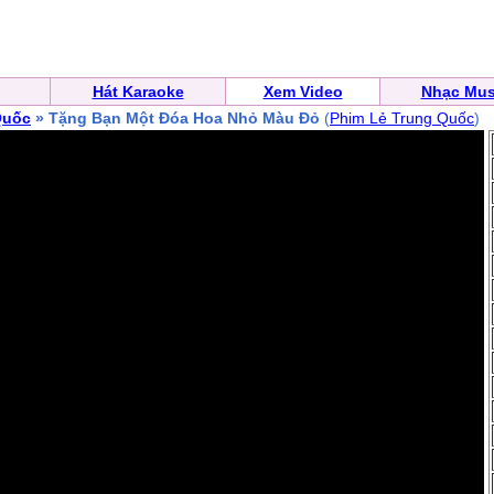
Hát Karaoke
Xem Video
Nhạc Mus
Quốc
» Tặng Bạn Một Đóa Hoa Nhỏ Màu Đỏ
(
Phim Lẻ Trung Quốc
)