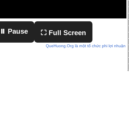
⏸ Pause
⛶ Full Screen
QueHuong.Org là một tổ chức phi lợi nhuận
▶ Play