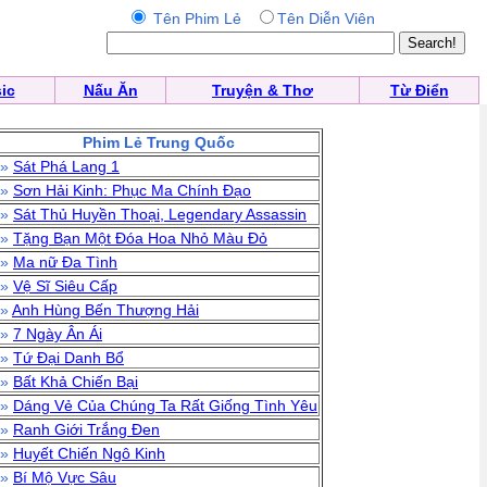
Tên Phim Lẻ
Tên Diễn Viên
ic
Nấu Ăn
Truyện & Thơ
Từ Điển
Phim Lẻ Trung Quốc
»
Sát Phá Lang 1
»
Sơn Hải Kinh: Phục Ma Chính Đạo
»
Sát Thủ Huyền Thoại, Legendary Assassin
»
Tặng Bạn Một Đóa Hoa Nhỏ Màu Đỏ
»
Ma nữ Đa Tình
»
Vệ Sĩ Siêu Cấp
»
Anh Hùng Bến Thượng Hải
»
7 Ngày Ân Ái
»
Tứ Đại Danh Bổ
»
Bất Khả Chiến Bại
»
Dáng Vẻ Của Chúng Ta Rất Giống Tình Yêu
»
Ranh Giới Trắng Đen
»
Huyết Chiến Ngô Kinh
»
Bí Mộ Vực Sâu