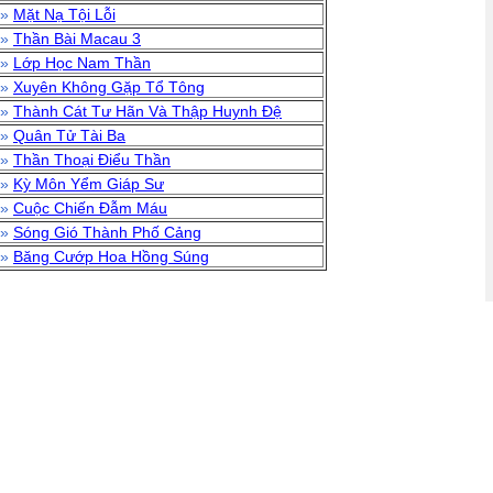
»
Mặt Nạ Tội Lỗi
»
Thần Bài Macau 3
»
Lớp Học Nam Thần
»
Xuyên Không Gặp Tổ Tông
»
Thành Cát Tư Hãn Và Thập Huynh Đệ
»
Quân Tử Tài Ba
»
Thần Thoại Điểu Thần
»
Kỳ Môn Yểm Giáp Sư
»
Cuộc Chiến Đẫm Máu
»
Sóng Gió Thành Phố Cảng
»
Băng Cướp Hoa Hồng Súng