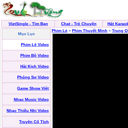
VietSingle - Tìm Bạn
Chat - Trò Chuyện
Hát Karao
Phim Lẻ
»
Phim Thuyết Minh
»
Trung 
Mục Lục
Phim Lẽ Video
Phim Bộ Video
Hài Kịch Video
Phóng Sự Video
Game Show Việt
Nhạc Music Video
Nhạc Thiếu Nhi Video
Truyện Cổ Tích