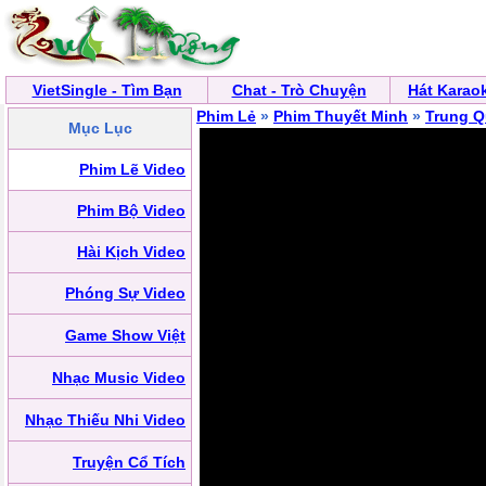
VietSingle - Tìm Bạn
Chat - Trò Chuyện
Hát Karao
Phim Lẻ
»
Phim Thuyết Minh
»
Trung 
Mục Lục
Phim Lẽ Video
Phim Bộ Video
Hài Kịch Video
Phóng Sự Video
Game Show Việt
Nhạc Music Video
Nhạc Thiếu Nhi Video
Truyện Cổ Tích