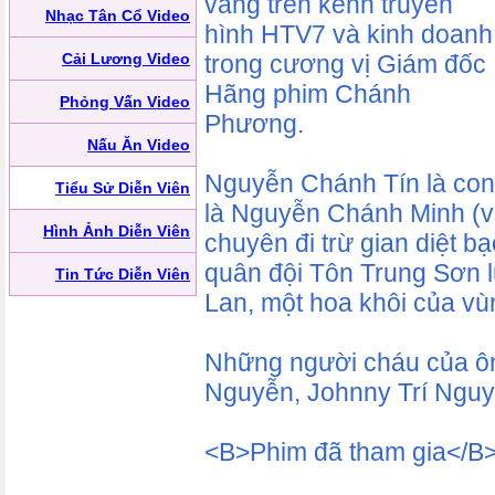
vàng trên kênh truyền
Nhạc Tân Cổ Video
hình HTV7 và kinh doanh
Cải Lương Video
trong cương vị Giám đốc
Hãng phim Chánh
Phỏng Vấn Video
Phương.
Nấu Ăn Video
Nguyễn Chánh Tín là con 
Tiểu Sử Diễn Viên
là Nguyễn Chánh Minh (võ
Hình Ảnh Diễn Viên
chuyên đi trừ gian diệt b
quân đội Tôn Trung Sơn l
Tin Tức Diễn Viên
Lan, một hoa khôi của vù
Những người cháu của ôn
Nguyễn, Johnny Trí Ngu
<B>Phim đã tham gia</B