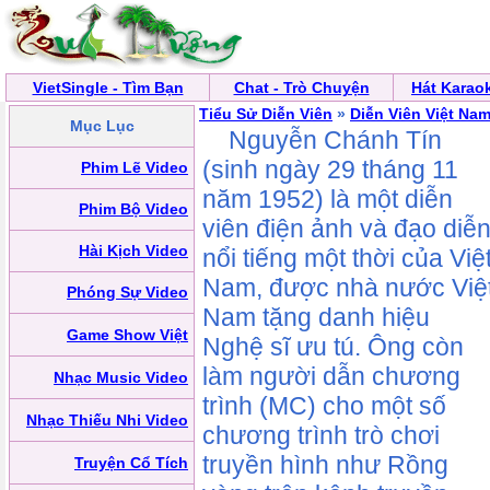
VietSingle - Tìm Bạn
Chat - Trò Chuyện
Hát Karao
Tiểu Sử Diễn Viên
»
Diễn Viên Việt Na
Mục Lục
Nguyễn Chánh Tín
(sinh ngày 29 tháng 11
Phim Lẽ Video
năm 1952) là một diễn
Phim Bộ Video
viên điện ảnh và đạo diễ
Hài Kịch Video
nổi tiếng một thời của Việ
Nam, được nhà nước Việ
Phóng Sự Video
Nam tặng danh hiệu
Game Show Việt
Nghệ sĩ ưu tú. Ông còn
làm người dẫn chương
Nhạc Music Video
trình (MC) cho một số
Nhạc Thiếu Nhi Video
chương trình trò chơi
truyền hình như Rồng
Truyện Cổ Tích