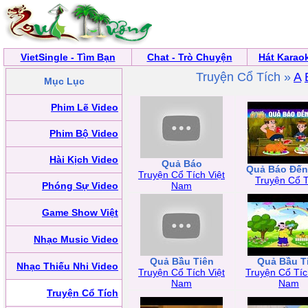
VietSingle - Tìm Bạn
Chat - Trò Chuyện
Hát Karao
Truyện Cổ Tích »
A
Mục Lục
Phim Lẽ Video
Phim Bộ Video
Hài Kịch Video
Quả Báo
Quả Báo Đế
Truyện Cổ Tích Việt
Truyện Cổ T
Phóng Sự Video
Nam
Game Show Việt
Nhạc Music Video
Quả Bầu Tiên
Quả Bầu T
Nhạc Thiếu Nhi Video
Truyện Cổ Tích Việt
Truyện Cổ Tíc
Nam
Nam
Truyện Cổ Tích