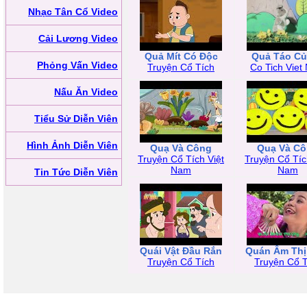
Nhạc Tân Cổ Video
Cải Lương Video
Quả Mít Có Độc
Quả Táo Củ
Phỏng Vấn Video
Truyện Cổ Tích
Co Tich Viet
Nấu Ăn Video
Tiểu Sử Diễn Viên
Hình Ảnh Diễn Viên
Quạ Và Công
Quạ Và C
Truyện Cổ Tích Việt
Truyện Cổ Tíc
Nam
Nam
Tin Tức Diễn Viên
Quái Vật Đầu Rắn
Quán Âm Thị
Truyện Cổ Tích
Truyện Cổ T