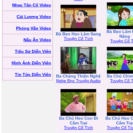
Nhạc Tân Cổ Video
Cải Lương Video
Phỏng Vấn Video
Bà Bẹo Lâm
Bà Bẹo Học Làm Sang
Nặng
Truyện Cổ Tích
Nấu Ăn Video
Truyện Cổ T
Tiểu Sử Diễn Viên
Hình Ảnh Diễn Viên
Tin Tức Diễn Viên
Ba Chàng Thiện Nghệ
Ba Chú Chi
Nghe Đọc Truyện Audio
Truyện Cổ T
Ba Chú Heo Con Đi
Ba Chú Heo C
Cắm Trại
Cắm Trạ
Truyện Cổ Tích
Truyện Cổ Tí