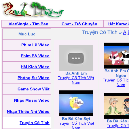
VietSingle - Tìm Bạn
Chat - Trò Chuyện
Hát Karao
Truyện Cổ Tích »
A
Mục Lục
Phim Lẽ Video
Phim Bộ Video
Hài Kịch Video
Ba Anh Em 
Ba Anh Em
Ngốc
Phóng Sự Video
Truyện Cổ Tích Việt
Truyện Cổ Tíc
Nam
Nam
Game Show Việt
Nhạc Music Video
Nhạc Thiếu Nhi Video
Ba Bà Kéo Sợi
Ba Bà Kéo 
Truyện Cổ Tích
Truyện Cổ Tích Việt
Truyện Cổ T
Nam