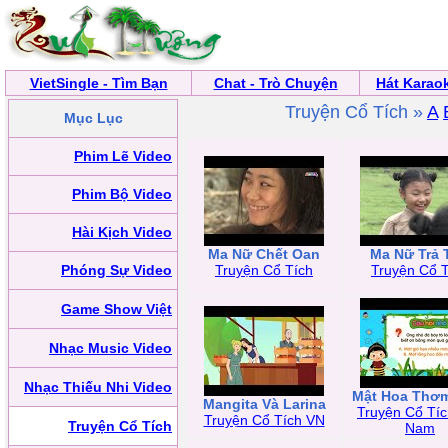
VietSingle - Tìm Bạn
Chat - Trò Chuyện
Hát Karao
Truyện Cổ Tích »
A
Mục Lục
Phim Lẽ Video
Phim Bộ Video
Hài Kịch Video
Ma Nữ Chết Oan
Ma Nữ Trả 
Phóng Sự Video
Truyện Cổ Tích
Truyện Cổ T
Game Show Việt
Nhạc Music Video
Nhạc Thiếu Nhi Video
Mật Hoa Thơ
Mangita Và Larina
Truyện Cổ Tíc
Truyện Cổ Tích VN
Truyện Cổ Tích
Nam