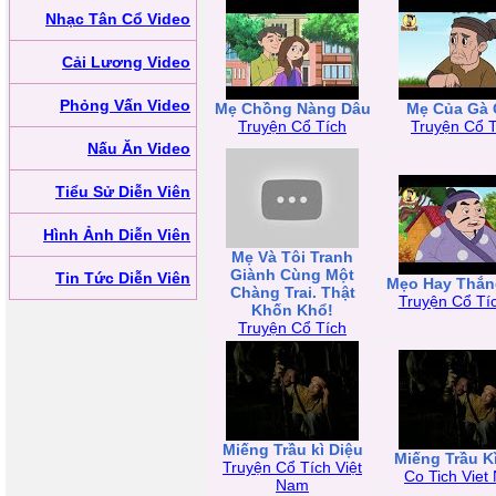
Nhạc Tân Cổ Video
Cải Lương Video
Phỏng Vấn Video
Mẹ Chồng Nàng Dâu
Mẹ Của Gà
Truyện Cổ Tích
Truyện Cổ T
Nấu Ăn Video
Tiểu Sử Diễn Viên
Hình Ảnh Diễn Viên
Mẹ Và Tôi Tranh
Giành Cùng Một
Tin Tức Diễn Viên
Mẹo Hay Thắn
Chàng Trai. Thật
Truyện Cổ Tí
Khốn Khổ!
Truyện Cổ Tích
Miếng Trầu kì Diệu
Miếng Trầu K
Truyện Cổ Tích Việt
Co Tich Viet
Nam