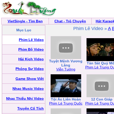
VietSingle - Tìm Bạn
Chat - Trò Chuyện
Hát Karao
Phim Lẻ Video »
A
Mục Lục
Phim Lẽ Video
Phim Bộ Video
Hài Kịch Video
Tuyệt Mệnh Vương
Tàn Sát Quỷ M
Lăng
Phim Lẻ Trung Q
Phóng Sự Video
Viễn Tưởng
Game Show Việt
Nhạc Music Video
Nhạc Thiếu Nhi Video
Tội Ác Liên Hoàn
12 Con Giáp
Phim Lẻ Trung Quốc
Phim Lẻ Trung Q
Truyện Cổ Tích