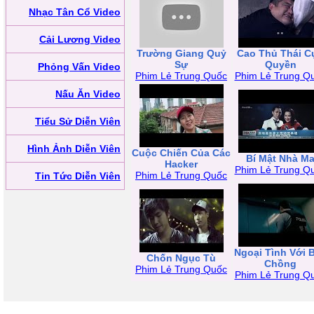
Nhạc Tân Cổ Video
Cải Lương Video
Trường Giang Quỷ
Cao Thủ Thái C
Sự
Quyền
Phỏng Vấn Video
Phim Lẻ Trung Quốc
Phim Lẻ Trung Q
Nấu Ăn Video
Tiểu Sử Diễn Viên
Hình Ảnh Diễn Viên
Cuộc Chiến Của Các
Bí Mật Nhà M
Hacker
Phim Lẻ Trung Q
Phim Lẻ Trung Quốc
Tin Tức Diễn Viên
Ngoại Tình Với 
Chốn Ngục Tù
Chồng
Phim Lẻ Trung Quốc
Phim Lẻ Trung Q