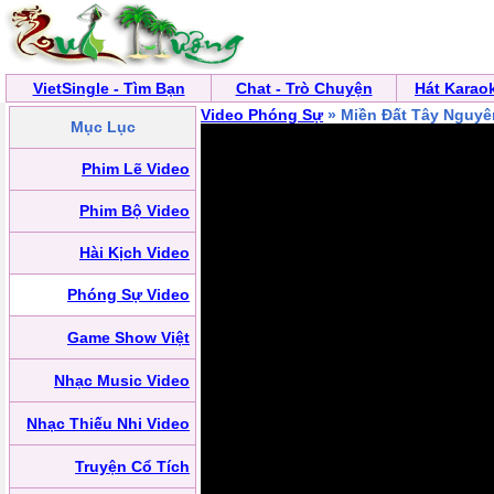
VietSingle - Tìm Bạn
Chat - Trò Chuyện
Hát Karao
Video Phóng Sự
» ‪‪Miền Đất Tây Nguyê
Mục Lục
Phim Lẽ Video
Phim Bộ Video
Hài Kịch Video
Phóng Sự Video
Game Show Việt
Nhạc Music Video
Nhạc Thiếu Nhi Video
Truyện Cổ Tích