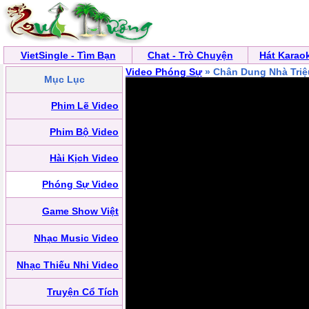
VietSingle - Tìm Bạn
Chat - Trò Chuyện
Hát Karao
Video Phóng Sự
» Chân Dung Nhà Triệ
Mục Lục
Phim Lẽ Video
Phim Bộ Video
Hài Kịch Video
Phóng Sự Video
Game Show Việt
Nhạc Music Video
Nhạc Thiếu Nhi Video
Truyện Cổ Tích