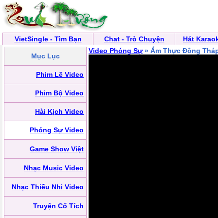
VietSingle - Tìm Bạn
Chat - Trò Chuyện
Hát Karao
Video Phóng Sự
» Ẩm Thực Đồng Thá
Mục Lục
Phim Lẽ Video
Phim Bộ Video
Hài Kịch Video
Phóng Sự Video
Game Show Việt
Nhạc Music Video
Nhạc Thiếu Nhi Video
Truyện Cổ Tích