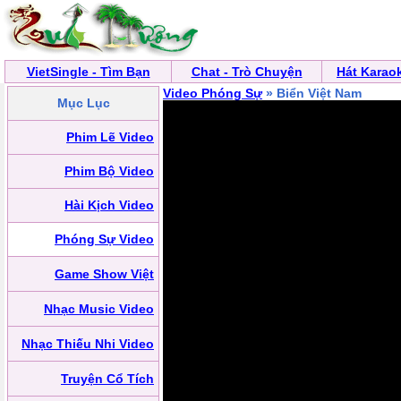
VietSingle - Tìm Bạn
Chat - Trò Chuyện
Hát Karao
Video Phóng Sự
» Biển Việt Nam
Mục Lục
Phim Lẽ Video
Phim Bộ Video
Hài Kịch Video
Phóng Sự Video
Game Show Việt
Nhạc Music Video
Nhạc Thiếu Nhi Video
Truyện Cổ Tích