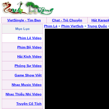
VietSingle - Tìm Bạn
Chat - Trò Chuyện
Hát Karao
Phim Lẻ
»
Phim VietSub
»
Trung Quốc
»
Mục Lục
Phim Lẽ Video
Phim Bộ Video
Hài Kịch Video
Phóng Sự Video
Game Show Việt
Nhạc Music Video
Nhạc Thiếu Nhi Video
Truyện Cổ Tích