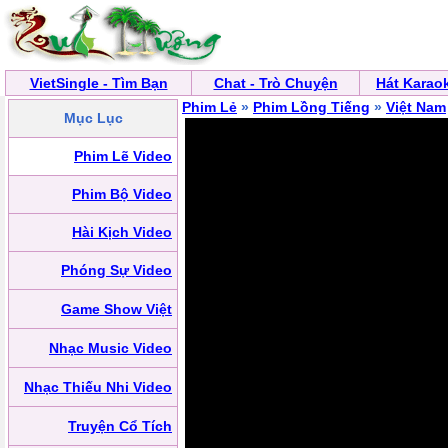
VietSingle - Tìm Bạn
Chat - Trò Chuyện
Hát Karao
Phim Lẻ
»
Phim Lồng Tiếng
»
Việt Nam
Mục Lục
Phim Lẽ Video
Phim Bộ Video
Hài Kịch Video
Phóng Sự Video
Game Show Việt
Nhạc Music Video
Nhạc Thiếu Nhi Video
Truyện Cổ Tích