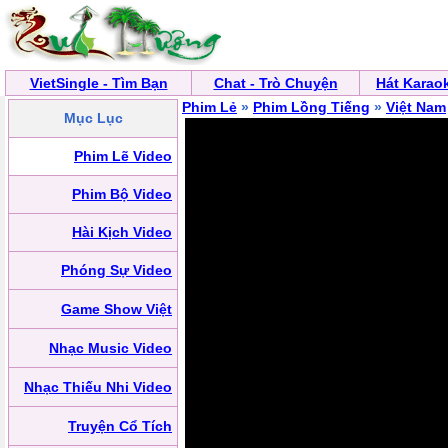
VietSingle - Tìm Bạn
Chat - Trò Chuyện
Hát Karao
Phim Lẻ
»
Phim Lồng Tiếng
»
Việt Nam
Mục Lục
Phim Lẽ Video
Phim Bộ Video
Hài Kịch Video
Phóng Sự Video
Game Show Việt
Nhạc Music Video
Nhạc Thiếu Nhi Video
Truyện Cổ Tích