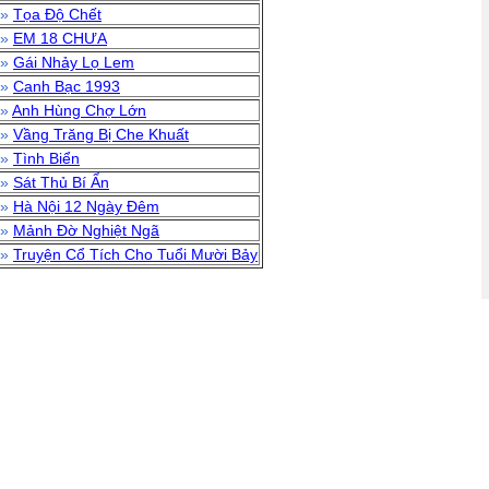
»
Tọa Độ Chết
»
EM 18 CHƯA
»
Gái Nhảy Lọ Lem
»
Canh Bạc 1993
»
Anh Hùng Chợ Lớn
»
Vầng Trăng Bị Che Khuất
»
Tình Biển
»
Sát Thủ Bí Ẩn
»
Hà Nội 12 Ngày Đêm
»
Mảnh Đờ Nghiệt Ngã
»
Truyện Cổ Tích Cho Tuổi Mười Bảy