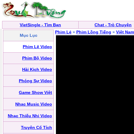
VietSingle - Tìm Bạn
Chat - Trò Chuyện
Phim Lẻ
»
Phim Lồng Tiếng
»
Việt Nam
Mục Lục
Phim Lẽ Video
Phim Bộ Video
Hài Kịch Video
Phóng Sự Video
Game Show Việt
Nhạc Music Video
Nhạc Thiếu Nhi Video
Truyện Cổ Tích