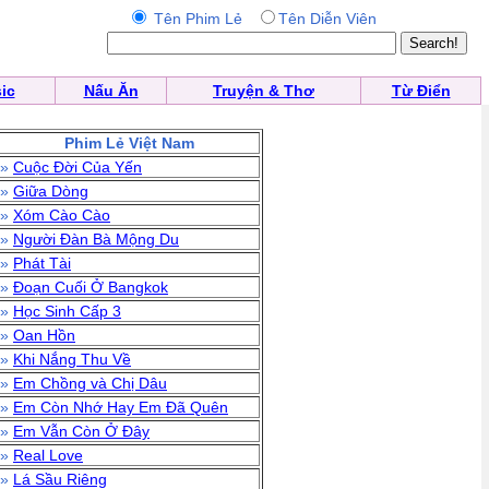
Tên Phim Lẻ
Tên Diễn Viên
ic
Nấu Ăn
Truyện & Thơ
Từ Điển
Phim Lẻ Việt Nam
»
Cuộc Đời Của Yến
»
Giữa Dòng
»
Xóm Cào Cào
»
Người Đàn Bà Mộng Du
»
Phát Tài
»
Đoạn Cuối Ở Bangkok
»
Học Sinh Cấp 3
»
Oan Hồn
»
Khi Nắng Thu Về
»
Em Chồng và Chị Dâu
»
Em Còn Nhớ Hay Em Đã Quên
»
Em Vẫn Còn Ở Đây
»
Real Love
»
Lá Sầu Riêng