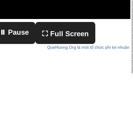
⏸ Pause
⛶ Full Screen
QueHuong.Org là một tổ chức phi lợi nhuận
▶ Play