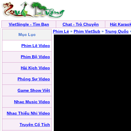
VietSingle - Tìm Bạn
Chat - Trò Chuyện
Hát Karao
Phim Lẻ
»
Phim VietSub
»
Trung Quốc
»
Mục Lục
Phim Lẽ Video
Phim Bộ Video
Hài Kịch Video
Phóng Sự Video
Game Show Việt
Nhạc Music Video
Nhạc Thiếu Nhi Video
Truyện Cổ Tích