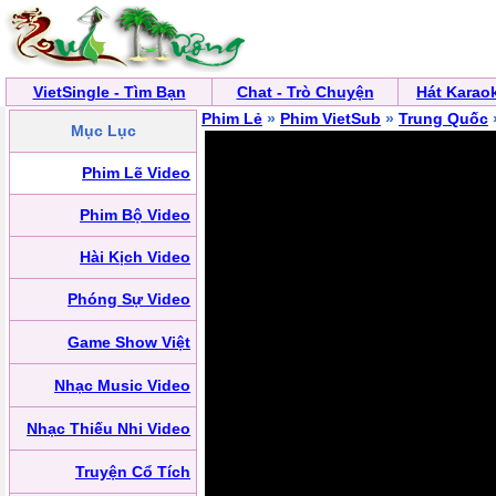
VietSingle - Tìm Bạn
Chat - Trò Chuyện
Hát Karao
Phim Lẻ
»
Phim VietSub
»
Trung Quốc
Mục Lục
Phim Lẽ Video
Phim Bộ Video
Hài Kịch Video
Phóng Sự Video
Game Show Việt
Nhạc Music Video
Nhạc Thiếu Nhi Video
Truyện Cổ Tích