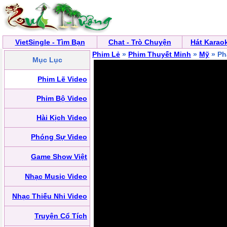
VietSingle - Tìm Bạn
Chat - Trò Chuyện
Hát Karao
Phim Lẻ
»
Phim Thuyết Minh
»
Mỹ
» Ph
Mục Lục
Phim Lẽ Video
Phim Bộ Video
Hài Kịch Video
Phóng Sự Video
Game Show Việt
Nhạc Music Video
Nhạc Thiếu Nhi Video
Truyện Cổ Tích