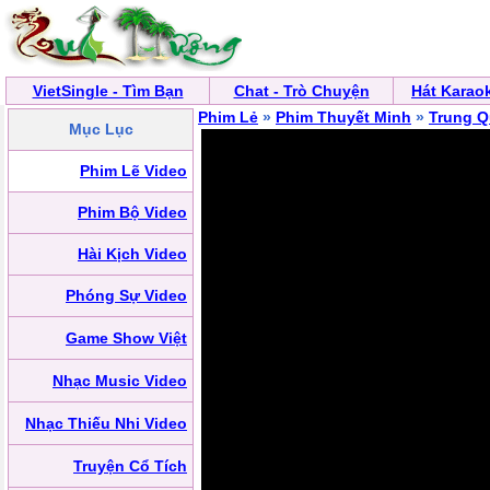
VietSingle - Tìm Bạn
Chat - Trò Chuyện
Hát Karao
Phim Lẻ
»
Phim Thuyết Minh
»
Trung 
Mục Lục
Phim Lẽ Video
Phim Bộ Video
Hài Kịch Video
Phóng Sự Video
Game Show Việt
Nhạc Music Video
Nhạc Thiếu Nhi Video
Truyện Cổ Tích