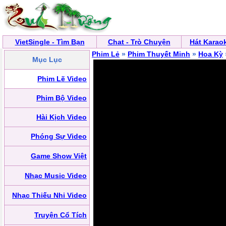
VietSingle - Tìm Bạn
Chat - Trò Chuyện
Hát Karao
Phim Lẻ
»
Phim Thuyết Minh
»
Hoa Kỳ
Mục Lục
Phim Lẽ Video
Phim Bộ Video
Hài Kịch Video
Phóng Sự Video
Game Show Việt
Nhạc Music Video
Nhạc Thiếu Nhi Video
Truyện Cổ Tích