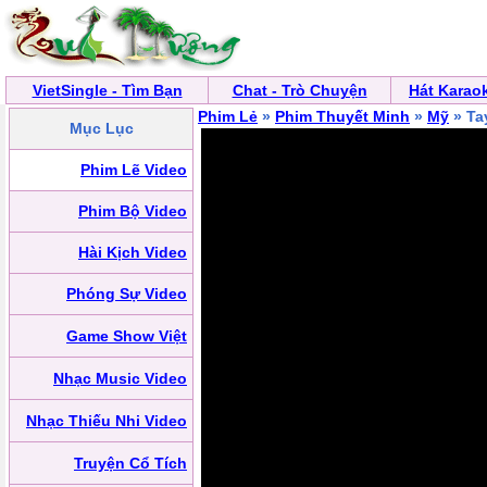
VietSingle - Tìm Bạn
Chat - Trò Chuyện
Hát Karao
Phim Lẻ
»
Phim Thuyết Minh
»
Mỹ
» Ta
Mục Lục
Phim Lẽ Video
Phim Bộ Video
Hài Kịch Video
Phóng Sự Video
Game Show Việt
Nhạc Music Video
Nhạc Thiếu Nhi Video
Truyện Cổ Tích