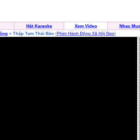
Hát Karaoke
Xem Video
Nhạc Mus
ông
» Thập Tam Thái Bảo
(
Phim Hành Động Xã Hội Đen
)