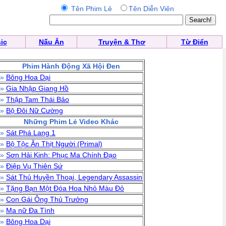
Tên Phim Lẻ
Tên Diễn Viên
ic
Nấu Ăn
Truyện & Thơ
Từ Điển
Phim Hành Động Xã Hội Đen
»
Bông Hoa Dại
»
Gia Nhập Giang Hồ
»
Thập Tam Thái Bảo
»
Bộ Đôi Nữ Cường
Những Phim Lẻ Video Khác
»
Sát Phá Lang 1
»
Bộ Tộc Ăn Thịt Người (Primal)
»
Sơn Hải Kinh: Phục Ma Chính Đạo
»
Điệp Vụ Thiên Sứ
»
Sát Thủ Huyền Thoại, Legendary Assassin
»
Tặng Bạn Một Đóa Hoa Nhỏ Màu Đỏ
»
Con Gái Ông Thủ Trưởng
»
Ma nữ Đa Tình
»
Bông Hoa Dại