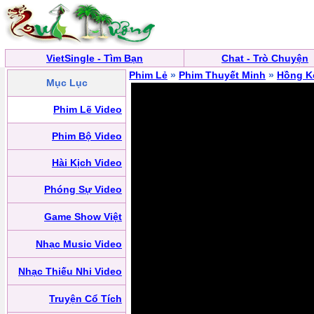
VietSingle - Tìm Bạn
Chat - Trò Chuyện
Phim Lẻ
»
Phim Thuyết Minh
»
Hồng K
Mục Lục
Phim Lẽ Video
Phim Bộ Video
Hài Kịch Video
Phóng Sự Video
Game Show Việt
Nhạc Music Video
Nhạc Thiếu Nhi Video
Truyện Cổ Tích