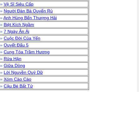
»
Vệ Sĩ Siêu Cấp
»
Người Đàn Bà Quyến Rủ
»
Anh Hùng Bến Thượng Hải
»
Biệt Kích Ngầm
»
7 Ngày Ân Ái
»
Cuộc Đời Của Yến
»
Quyết Đấu 5
»
Cung Tỏa Trầm Hương
»
Rửa Hận
»
Giữa Dòng
»
Lời Nguyền Quỷ Dữ
»
Xóm Cào Cào
»
Cậu Bé Bất Tử