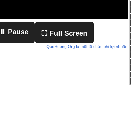
⏸ Pause
⛶ Full Screen
QueHuong.Org là một tổ chức phi lợi nhuận
▶ Play