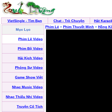
VietSingle - Tìm Bạn
Chat - Trò Chuyện
Hát Karao
Phim Lẻ
»
Phim Thuyết Minh
»
Hồng K
Mục Lục
Phim Lẽ Video
Phim Bộ Video
Hài Kịch Video
Phóng Sự Video
Game Show Việt
Nhạc Music Video
Nhạc Thiếu Nhi Video
Truyện Cổ Tích