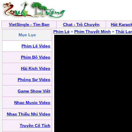
VietSingle - Tìm Bạn
Chat - Trò Chuyện
Hát Karao
Phim Lẻ
»
Phim Thuyết Minh
»
Thái La
Mục Lục
Phim Lẽ Video
Phim Bộ Video
Hài Kịch Video
Phóng Sự Video
Game Show Việt
Nhạc Music Video
Nhạc Thiếu Nhi Video
Truyện Cổ Tích