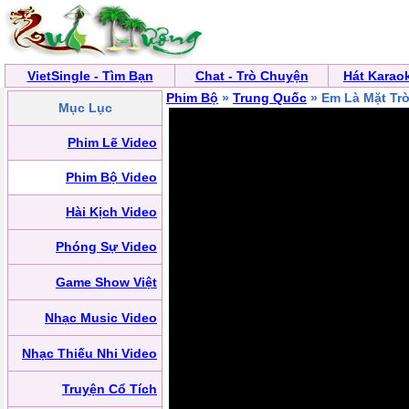
VietSingle - Tìm Bạn
Chat - Trò Chuyện
Hát Karao
Phim Bộ
»
Trung Quốc
» Em Là Mặt Tr
Mục Lục
Phim Lẽ Video
Phim Bộ Video
Hài Kịch Video
Phóng Sự Video
Game Show Việt
Nhạc Music Video
Nhạc Thiếu Nhi Video
Truyện Cổ Tích