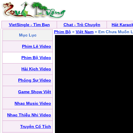
VietSingle - Tìm Bạn
Chat - Trò Chuyện
Hát Karao
Phim Bộ
»
Việt Nam
» Em Chưa Muốn 
Mục Lục
Phim Lẽ Video
Phim Bộ Video
Hài Kịch Video
Phóng Sự Video
Game Show Việt
Nhạc Music Video
Nhạc Thiếu Nhi Video
Truyện Cổ Tích