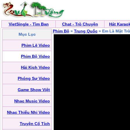
VietSingle - Tìm Bạn
Chat - Trò Chuyện
Hát Karao
Phim Bộ
»
Trung Quốc
» Em Là Mặt Tr
Mục Lục
Phim Lẽ Video
Phim Bộ Video
Hài Kịch Video
Phóng Sự Video
Game Show Việt
Nhạc Music Video
Nhạc Thiếu Nhi Video
Truyện Cổ Tích