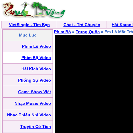
VietSingle - Tìm Bạn
Chat - Trò Chuyện
Hát Karao
Phim Bộ
»
Trung Quốc
» Em Là Mặt Tr
Mục Lục
Phim Lẽ Video
Phim Bộ Video
Hài Kịch Video
Phóng Sự Video
Game Show Việt
Nhạc Music Video
Nhạc Thiếu Nhi Video
Truyện Cổ Tích