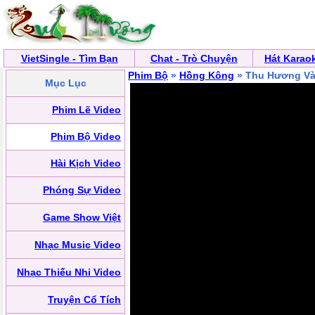
VietSingle - Tìm Bạn
Chat - Trò Chuyện
Hát Karao
Phim Bộ
»
Hồng Kông
» Thu Hương Và
Mục Lục
Phim Lẽ Video
Phim Bộ Video
Hài Kịch Video
Phóng Sự Video
Game Show Việt
Nhạc Music Video
Nhạc Thiếu Nhi Video
Truyện Cổ Tích