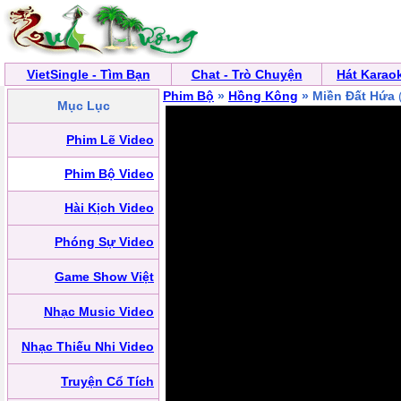
VietSingle - Tìm Bạn
Chat - Trò Chuyện
Hát Karao
Phim Bộ
»
Hồng Kông
» Miền Đất Hứa
Mục Lục
Phim Lẽ Video
Phim Bộ Video
Hài Kịch Video
Phóng Sự Video
Game Show Việt
Nhạc Music Video
Nhạc Thiếu Nhi Video
Truyện Cổ Tích