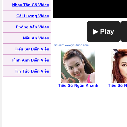
Nhạc Tân Cổ Video
Cải Lương Video
Phỏng Vấn Video
▶ Play
Nấu Ăn Video
Source: www.youtube.com
Tiểu Sử Diễn Viên
Hình Ảnh Diễn Viên
Tin Tức Diễn Viên
Tiểu Sử Ngân Khánh
Tiểu Sử 