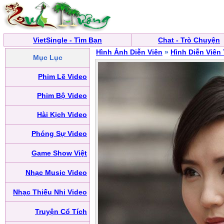
VietSingle - Tìm Bạn
Chat - Trò Chuyện
Hình Ảnh Diễn Viên
»
Hình Diễn Viên
Mục Lục
Phim Lẽ Video
Phim Bộ Video
Hài Kịch Video
Phóng Sự Video
Game Show Việt
Nhạc Music Video
Nhạc Thiếu Nhi Video
Truyện Cổ Tích