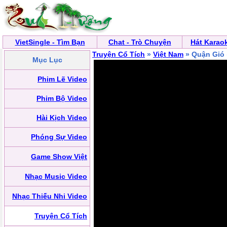
VietSingle - Tìm Bạn
Chat - Trò Chuyện
Hát Karao
Truyện Cổ Tích
»
Việt Nam
» Quận Gió
Mục Lục
Phim Lẽ Video
Phim Bộ Video
Hài Kịch Video
Phóng Sự Video
Game Show Việt
Nhạc Music Video
Nhạc Thiếu Nhi Video
Truyện Cổ Tích