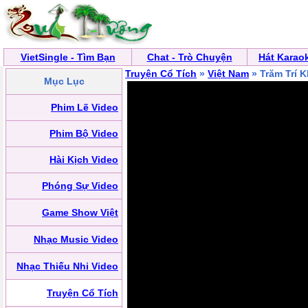
VietSingle - Tìm Bạn
Chat - Trò Chuyện
Hát Karao
Truyện Cổ Tích
»
Việt Nam
» Trăm Trí 
Mục Lục
Phim Lẽ Video
Phim Bộ Video
Hài Kịch Video
Phóng Sự Video
Game Show Việt
Nhạc Music Video
Nhạc Thiếu Nhi Video
Truyện Cổ Tích