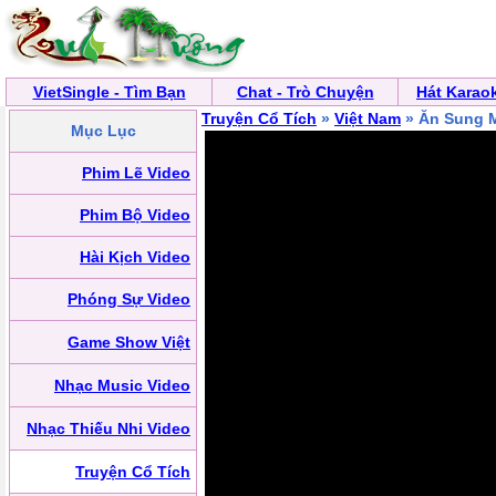
VietSingle - Tìm Bạn
Chat - Trò Chuyện
Hát Karao
Truyện Cổ Tích
»
Việt Nam
» Ăn Sung 
Mục Lục
Phim Lẽ Video
Phim Bộ Video
Hài Kịch Video
Phóng Sự Video
Game Show Việt
Nhạc Music Video
Nhạc Thiếu Nhi Video
Truyện Cổ Tích