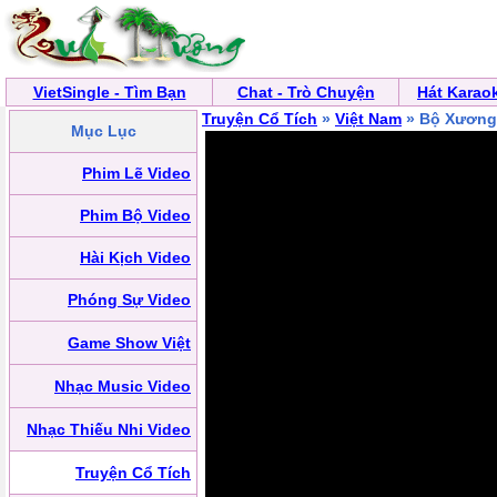
VietSingle - Tìm Bạn
Chat - Trò Chuyện
Hát Karao
Truyện Cổ Tích
»
Việt Nam
» Bộ Xương
Mục Lục
Phim Lẽ Video
Phim Bộ Video
Hài Kịch Video
Phóng Sự Video
Game Show Việt
Nhạc Music Video
Nhạc Thiếu Nhi Video
Truyện Cổ Tích