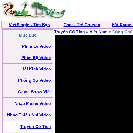
VietSingle - Tìm Bạn
Chat - Trò Chuyện
Hát Karao
Truyện Cổ Tích
»
Việt Nam
» Công Chú
Mục Lục
Phim Lẽ Video
Phim Bộ Video
Hài Kịch Video
Phóng Sự Video
Game Show Việt
Nhạc Music Video
Nhạc Thiếu Nhi Video
Truyện Cổ Tích