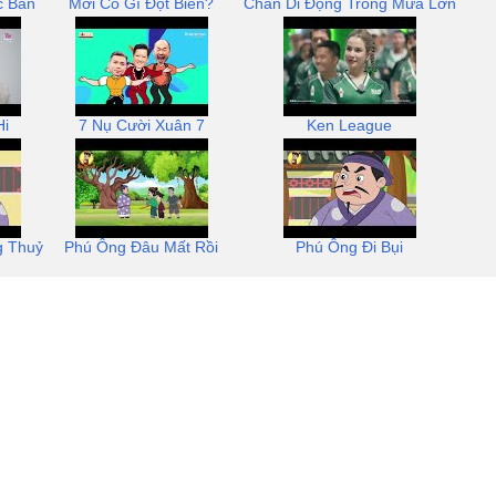
c Bẩn
Mới Có Gì Đột Biến?
Chắn Di Động Trong Mưa Lớn
Hi
7 Nụ Cười Xuân 7
Ken League
g Thuỷ
Phú Ông Đâu Mất Rồi
Phú Ông Đi Bụi