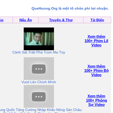
QueHuong.Org là một tổ chức phi lợi nhuận.
ic
Nấu Ăn
Truyện & Thơ
Từ Điển
Xem thêm
100+ Phim Lẽ
Video
Cảnh Sát Triệt Phá Trùm Ma Túy
Xem thêm
100+ Phim Bộ
Video
Vượt Lên Chính Mình
Xem thêm
100+ Phóng
Sự Video
ung Quốc Tăng Cường Nhập Khẩu Nông Sản Châu