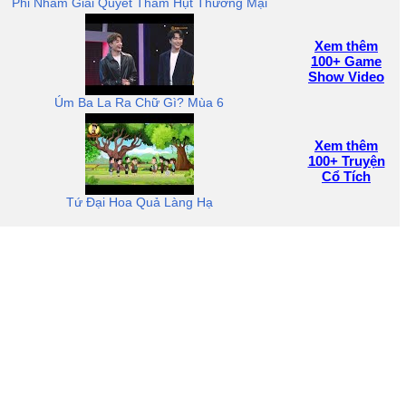
Phi Nhằm Giải Quyết Thâm Hụt Thương Mại
Xem thêm
100+ Game
Show Video
Úm Ba La Ra Chữ Gì? Mùa 6
Xem thêm
100+ Truyện
Cổ Tích
Tứ Đại Hoa Quả Làng Hạ