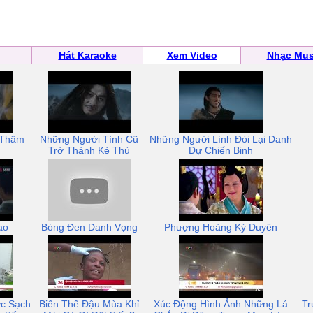
Hát Karaoke
Xem Video
Nhạc Mus
 Thâm
Những Người Tình Cũ
Những Người Lính Đòi Lại Danh
Trở Thành Kẻ Thù
Dự Chiến Binh
ao
Bóng Đen Danh Vọng
Phượng Hoàng Kỳ Duyên
c Sạch
Biến Thể Đậu Mùa Khỉ
Xúc Động Hình Ảnh Những Lá
Tr