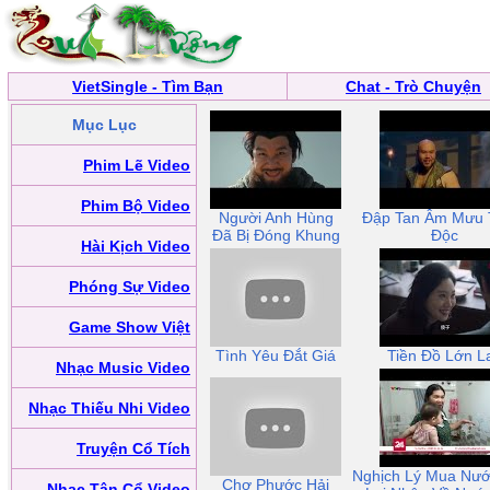
VietSingle - Tìm Bạn
Chat - Trò Chuyện
Mục Lục
Phim Lẽ Video
Phim Bộ Video
Người Anh Hùng
Đập Tan Âm Mưu
Đã Bị Đóng Khung
Độc
Hài Kịch Video
Phóng Sự Video
Game Show Việt
Tình Yêu Đắt Giá
Tiền Đồ Lớn L
Nhạc Music Video
Nhạc Thiếu Nhi Video
Truyện Cổ Tích
Nghịch Lý Mua Nướ
Chợ Phước Hải
Nhạc Tân Cổ Video