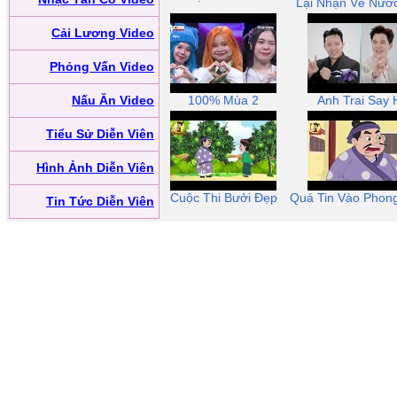
Lại Nhận Về Nướ
Cải Lương Video
Phỏng Vấn Video
Nấu Ăn Video
100% Mùa 2
Anh Trai Say 
Tiểu Sử Diễn Viên
Hình Ảnh Diễn Viên
Cuộc Thi Bưởi Đẹp
Quá Tin Vào Phon
Tin Tức Diễn Viên