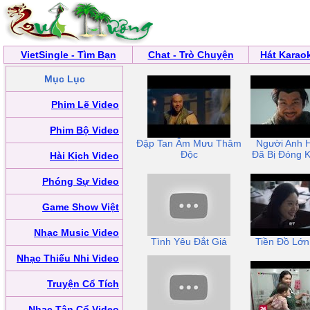
VietSingle - Tìm Bạn
Chat - Trò Chuyện
Hát Karao
Mục Lục
Phim Lẽ Video
Phim Bộ Video
Đập Tan Âm Mưu Thâm
Người Anh 
Độc
Đã Bị Đóng 
Hài Kịch Video
Phóng Sự Video
Game Show Việt
Nhạc Music Video
Tình Yêu Đắt Giá
Tiền Đồ Lớn
Nhạc Thiếu Nhi Video
Truyện Cổ Tích
Nhạc Tân Cổ Video