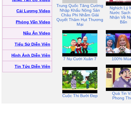
Trung Quốc Tăng Cường
Nghịch Lý 
Nhập Khẩu Nông Sản
Cải Lương Video
Nước Sạch 
Châu Phi Nhằm Giải
Nhận Về N
Quyết Thâm Hụt Thương
Phỏng Vấn Video
Bẩn
Mại
Nấu Ăn Video
Tiểu Sử Diễn Viên
Hình Ảnh Diễn Viên
7 Nụ Cười Xuân 7
100% Mùa
Tin Tức Diễn Viên
Quá Tin V
Cuộc Thi Bưởi Đẹp
Phong Th