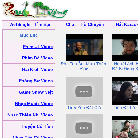
VietSingle - Tìm Bạn
Chat - Trò Chuyện
Hát Karao
Mục Lục
Phim Lẽ Video
Phim Bộ Video
Đập Tan Âm Mưu Thâm
Người Anh 
Độc
Đã Bị Đóng 
Hài Kịch Video
Phóng Sự Video
Game Show Việt
Nhạc Music Video
Tình Yêu Đắt Giá
Tiền Đồ Lớn
Nhạc Thiếu Nhi Video
Truyện Cổ Tích
Nhạc Tân Cổ Video