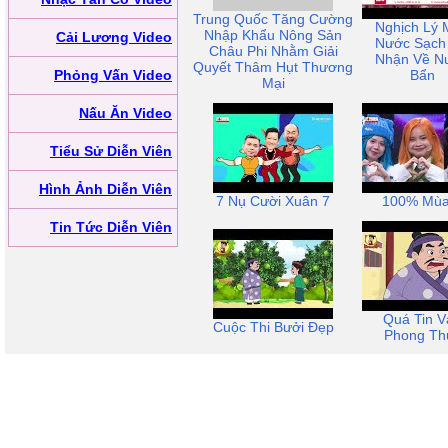
Trung Quốc Tăng Cường
Nghịch Lý 
Nhập Khẩu Nông Sản
Cải Lương Video
Nước Sạch 
Châu Phi Nhằm Giải
Nhận Về N
Quyết Thâm Hụt Thương
Phỏng Vấn Video
Bẩn
Mại
Nấu Ăn Video
Tiểu Sử Diễn Viên
Hình Ảnh Diễn Viên
7 Nụ Cười Xuân 7
100% Mùa
Tin Tức Diễn Viên
Quá Tin V
Cuộc Thi Bưởi Đẹp
Phong Th